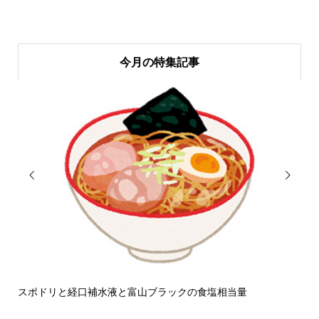
今月の特集記事


スポドリと経口補水液と富山ブラックの食塩相当量
せ