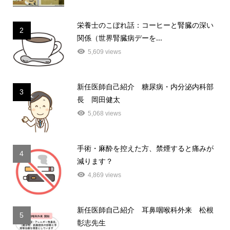
栄養士のこぼれ話：コーヒーと腎臓の深い
2
関係（世界腎臓病デーを...
5,609 views
新任医師自己紹介 糖尿病・内分泌内科部
3
長 岡田健太
5,068 views
手術・麻酔を控えた方、禁煙すると痛みが
4
減ります？
4,869 views
新任医師自己紹介 耳鼻咽喉科外来 松根
5
彰志先生