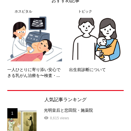
おすすめ記事
ホスピタル
トピック
一人ひとりに寄り添い安心で
出生前診断について
きる乳がん治療を〜検査・...
人気記事ランキング
光明皇后と悲田院・施薬院
1
8,615 views