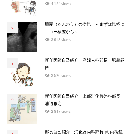
4,124 views
胆嚢（たんのう）の病気 ～まずは気軽に
6
エコー検査から～
3,918 views
新任医師自己紹介 産婦人科部長 堀越嗣
7
博
3,520 views
新任医師自己紹介 上部消化管外科部長
8
浦辺雅之
2,847 views
部長自己紹介 消化器内科部長 兼 内視鏡