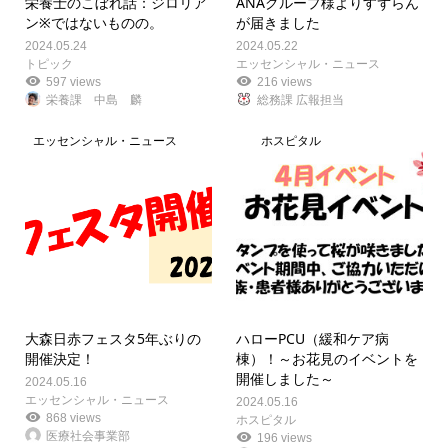
栄養士のこぼれ話：ジロリア
ANAグループ様よりすずらん
ン※ではないものの。
が届きました
2024.05.24
2024.05.22
トピック
エッセンシャル・ニュース
597 views
216 views
栄養課 中島 麟
総務課 広報担当
エッセンシャル・ニュース
ホスピタル
大森日赤フェスタ5年ぶりの
ハローPCU（緩和ケア病
開催決定！
棟）！～お花見のイベントを
開催しました～
2024.05.16
エッセンシャル・ニュース
2024.05.16
868 views
ホスピタル
医療社会事業部
196 views