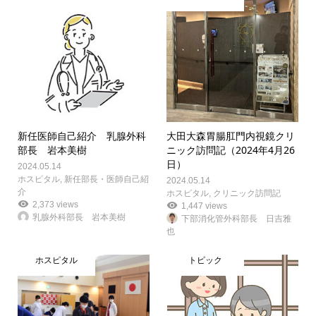
新任医師自己紹介 乳腺外科
大田大森胃腸肛門内視鏡クリ
部長 岩本美樹
ニック訪問記（2024年4月26
日）
2024.05.14
ホスピタル
,
新任部長・医師自己紹
2024.05.14
介
ホスピタル
,
クリニック訪問記
2,373 views
1,447 views
乳腺外科部長 岩本美樹
下部消化管外科部長 日吉雅
也
ホスピタル
トピック