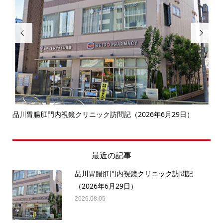


決
品川胃腸肛門内視鏡クリニック訪問記（2026年6月29日）
南
最近の記事
品川胃腸肛門内視鏡クリニック訪問記
（2026年6月29日）
2026.08.05