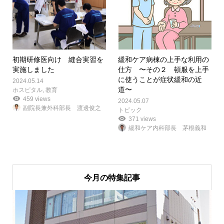
初期研修医向け 縫合実習を
緩和ケア病棟の上手な利用の
実施しました
仕方 〜その２ 頓服を上手
に使うことが症状緩和の近
2024.05.14
道〜
ホスピタル
,
教育
459 views
2024.05.07
副院長兼外科部長 渡邊俊之
トピック
371 views
緩和ケア内科部長 茅根義和
今月の特集記事