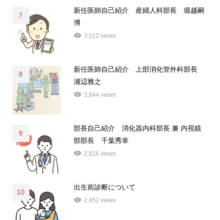
新任医師自己紹介 産婦人科部長 堀越嗣
7
博
3,512 views
新任医師自己紹介 上部消化管外科部長
8
浦辺雅之
2,844 views
部長自己紹介 消化器内科部長 兼 内視鏡
9
部部長 千葉秀幸
2,816 views
出生前診断について
10
2,452 views