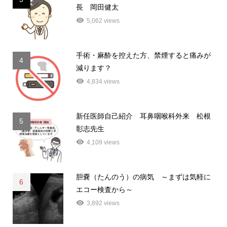
長 岡田健太
5,062 views
手術・麻酔を控えた方、禁煙すると痛みが
4
減ります？
4,834 views
新任医師自己紹介 耳鼻咽喉科外来 松根
5
彰志先生
4,109 views
胆嚢（たんのう）の病気 ～まずは気軽に
6
エコー検査から～
3,892 views