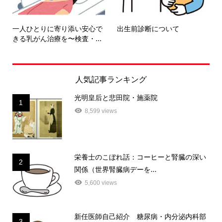
一人ひとりに寄り添い安心で
出生前診断について
きる乳がん治療を〜検査・...
人気記事ランキング
光明皇后と悲田院・施薬院
1
8,599 views
栄養士のこぼれ話：コーヒーと腎臓の深い
2
関係（世界腎臓病デーを...
5,600 views
新任医師自己紹介 糖尿病・内分泌内科部
3