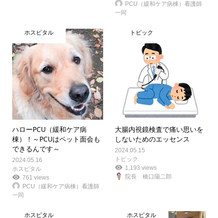
PCU（緩和ケア病棟）看護師
一同
ホスピタル
トピック
ハローPCU（緩和ケア病
大腸内視鏡検査で痛い思いを
棟）！～PCUはペット面会も
しないためのエッセンス
できるんです～
2024.05.15
トピック
2024.05.16
1,193 views
ホスピタル
院長 橋口陽二郎
761 views
PCU（緩和ケア病棟）看護師
一同
ホスピタル
ホスピタル