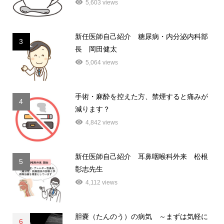
5,603 views
新任医師自己紹介 糖尿病・内分泌内科部
3
長 岡田健太
5,064 views
手術・麻酔を控えた方、禁煙すると痛みが
4
減ります？
4,842 views
新任医師自己紹介 耳鼻咽喉科外来 松根
5
彰志先生
4,112 views
胆嚢（たんのう）の病気 ～まずは気軽に
6