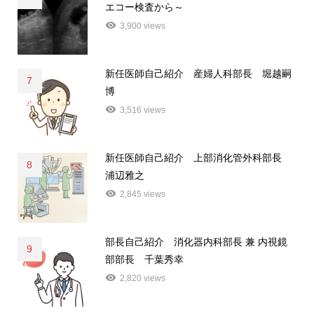
エコー検査から～
3,900 views
新任医師自己紹介 産婦人科部長 堀越嗣
7
博
3,516 views
新任医師自己紹介 上部消化管外科部長
8
浦辺雅之
2,845 views
部長自己紹介 消化器内科部長 兼 内視鏡
9
部部長 千葉秀幸
2,820 views