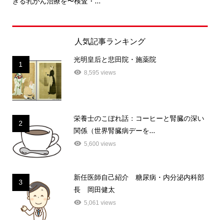
きる乳がん治療を〜検査・...
人気記事ランキング
光明皇后と悲田院・施薬院
1
8,595 views
栄養士のこぼれ話：コーヒーと腎臓の深い
2
関係（世界腎臓病デーを...
5,600 views
新任医師自己紹介 糖尿病・内分泌内科部
3
長 岡田健太
5,061 views