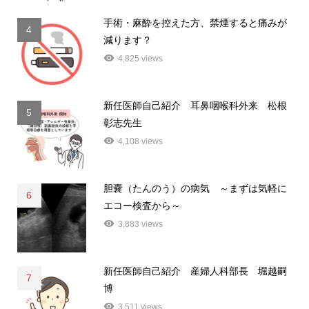
手術・麻酔を控えた方、禁煙すると痛みが
4
減ります？
4,825 views
新任医師自己紹介 耳鼻咽喉科外来 松根
5
彰志先生
4,108 views
胆嚢（たんのう）の病気 ～まずは気軽に
6
エコー検査から～
3,883 views
新任医師自己紹介 産婦人科部長 堀越嗣
7
博
3,511 views