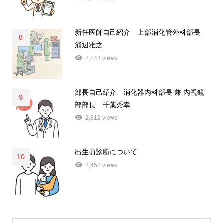
新任医師自己紹介 上部消化管外科部長
8
浦辺雅之
2,843 views
部長自己紹介 消化器内科部長 兼 内視鏡
9
部部長 千葉秀幸
2,812 views
出生前診断について
10
2,452 views