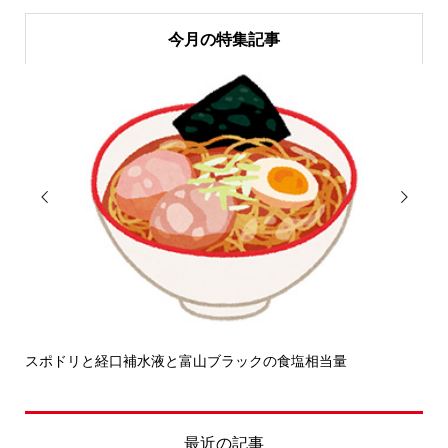
今月の特集記事


スポドリと経口補水液と富山ブラックの食塩相当量
せ
最近の記事