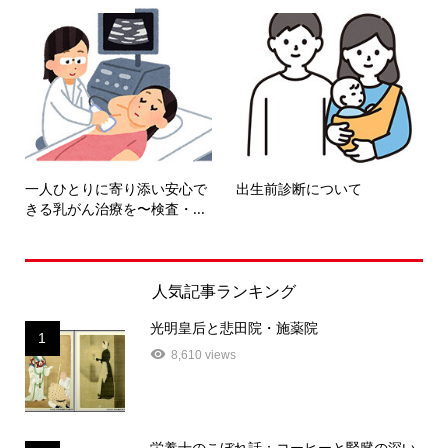
一人ひとりに寄り添い安心で
出生前診断について
きる乳がん治療を〜検査・...
人気記事ランキング
光明皇后と悲田院・施薬院
1
8,610 views
栄養士のこぼれ話：コーヒーと腎臓の深い