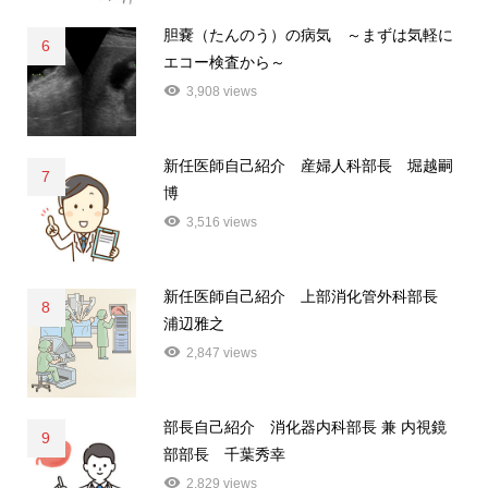
胆嚢（たんのう）の病気 ～まずは気軽に
6
エコー検査から～
3,908 views
新任医師自己紹介 産婦人科部長 堀越嗣
7
博
3,516 views
新任医師自己紹介 上部消化管外科部長
8
浦辺雅之
2,847 views
部長自己紹介 消化器内科部長 兼 内視鏡
9
部部長 千葉秀幸
2,829 views