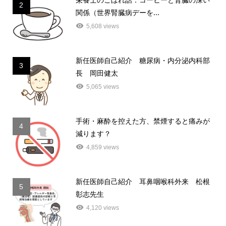
2
関係（世界腎臓病デーを...
5,608 views
新任医師自己紹介 糖尿病・内分泌内科部
3
長 岡田健太
5,065 views
手術・麻酔を控えた方、禁煙すると痛みが
4
減ります？
4,859 views
新任医師自己紹介 耳鼻咽喉科外来 松根
5
彰志先生
4,120 views