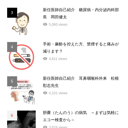
新任医師自己紹介 糖尿病・内分泌内科部
3
長 岡田健太
5,060 views
手術・麻酔を控えた方、禁煙すると痛みが
4
減ります？
4,811 views
新任医師自己紹介 耳鼻咽喉科外来 松根
5
彰志先生
4,101 views
胆嚢（たんのう）の病気 ～まずは気軽に
6
エコー検査から～
3,876 views