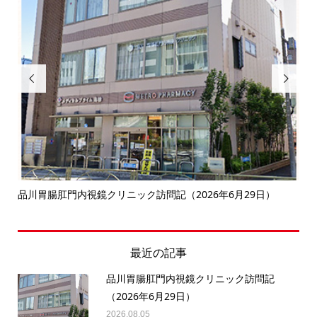


決
品川胃腸肛門内視鏡クリニック訪問記（2026年6月29日）
南
最近の記事
品川胃腸肛門内視鏡クリニック訪問記
（2026年6月29日）
2026.08.05