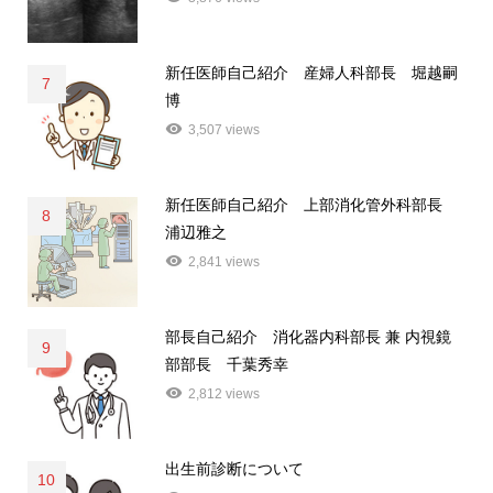
新任医師自己紹介 産婦人科部長 堀越嗣
7
博
3,507 views
新任医師自己紹介 上部消化管外科部長
8
浦辺雅之
2,841 views
部長自己紹介 消化器内科部長 兼 内視鏡
9
部部長 千葉秀幸
2,812 views
出生前診断について
10