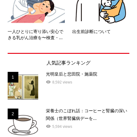
一人ひとりに寄り添い安心で
出生前診断について
きる乳がん治療を〜検査・...
人気記事ランキング
光明皇后と悲田院・施薬院
1
8,592 views
栄養士のこぼれ話：コーヒーと腎臓の深い
2
関係（世界腎臓病デーを...
5,594 views