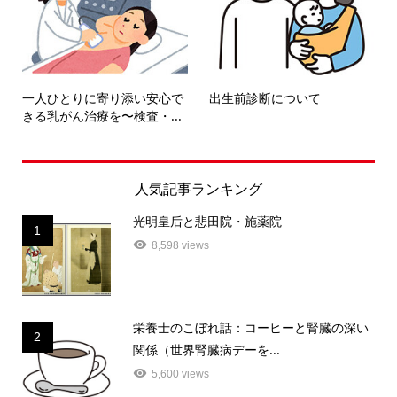
一人ひとりに寄り添い安心で
出生前診断について
きる乳がん治療を〜検査・...
人気記事ランキング
光明皇后と悲田院・施薬院
1
8,598 views
栄養士のこぼれ話：コーヒーと腎臓の深い
2
関係（世界腎臓病デーを...
5,600 views