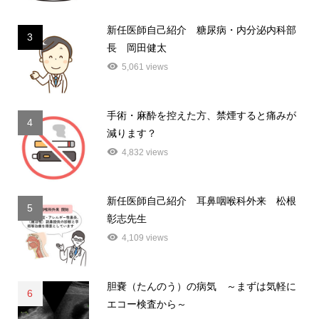
新任医師自己紹介 糖尿病・内分泌内科部
3
長 岡田健太
5,061 views
手術・麻酔を控えた方、禁煙すると痛みが
4
減ります？
4,832 views
新任医師自己紹介 耳鼻咽喉科外来 松根
5
彰志先生
4,109 views
胆嚢（たんのう）の病気 ～まずは気軽に
6
エコー検査から～