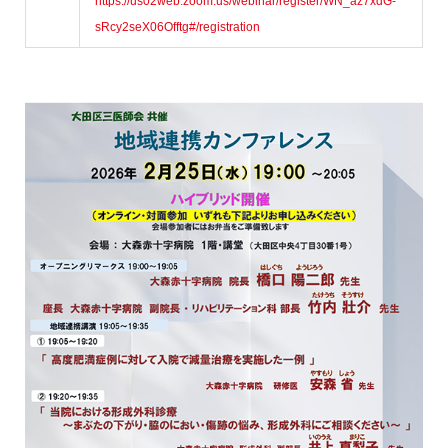
https://us02web.zoom.us/webinar/register/WN_az7xdG-
sRcy2seX06Offtg#/registration