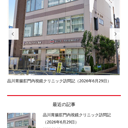


決
品川胃腸肛門内視鏡クリニック訪問記（2026年6月29日）
南
最近の記事
品川胃腸肛門内視鏡クリニック訪問記
（2026年6月29日）