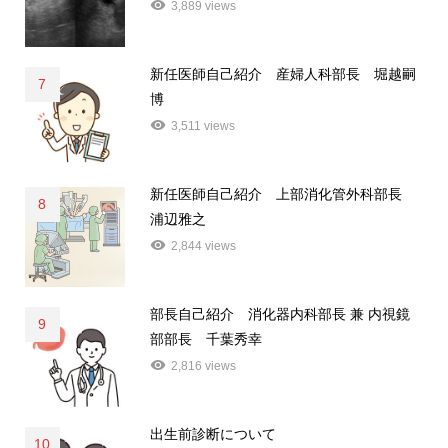
3,889 views
新任医師自己紹介 産婦人科部長 堀越嗣
7
博
3,511 views
新任医師自己紹介 上部消化管外科部長
8
浦辺雅之
2,844 views
部長自己紹介 消化器内科部長 兼 内視鏡
9
部部長 千葉秀幸
2,816 views
出生前診断について
10