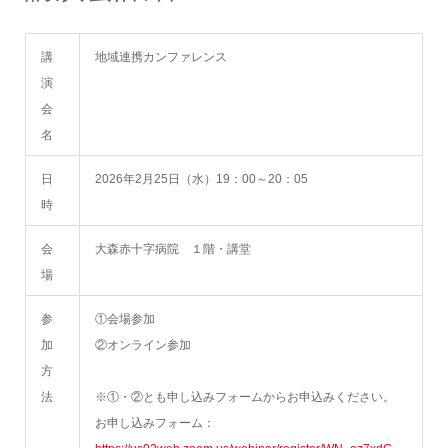
講
地域連携カンファレンス
演
会
名
日
2026年2月25日（水）19：00～20：05
時
会
大森赤十字病院 １階・講堂
場
参
①会場参加
加
②オンライン参加
方
法
※①・②とも申し込みフォームからお申込みください。
お申し込みフォーム：