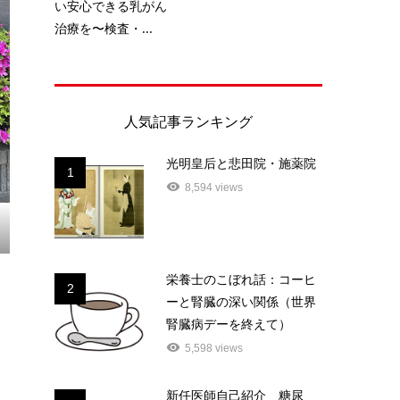
い安心できる乳がん
治療を〜検査・...
人気記事ランキング
光明皇后と悲田院・施薬院
1
8,594 views
栄養士のこぼれ話：コーヒ
2
ーと腎臓の深い関係（世界
腎臓病デーを終えて）
5,598 views
新任医師自己紹介 糖尿