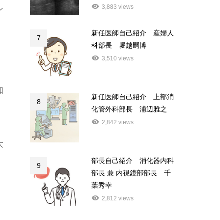
3,883 views
ン
新任医師自己紹介 産婦人
7
科部長 堀越嗣博
3,510 views
知
新任医師自己紹介 上部消
8
化管外科部長 浦辺雅之
2,842 views
大
部長自己紹介 消化器内科
9
部長 兼 内視鏡部部長 千
葉秀幸
2,812 views