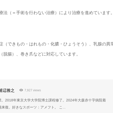
療法（＝手術を行わない治療）により治療を進めています
症（できもの・はれもの・化膿・ひょうそう）、乳腺の異
（脱腸）、巻き爪などに対応しています。
浦辺雅之
7,927 views
業。2018年東京大学大学院博士課程修了。2024年大森赤十字病院着
来復。好きなスポーツ：アメフト。 こ...