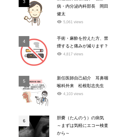
3
病・内分泌内科部長 岡田
健太
5,061 views
手術・麻酔を控えた方、禁
4
煙すると痛みが減ります？
4,817 views
新任医師自己紹介 耳鼻咽
5
喉科外来 松根彰志先生
4,103 views
胆嚢（たんのう）の病気
6
～まずは気軽にエコー検査
から～