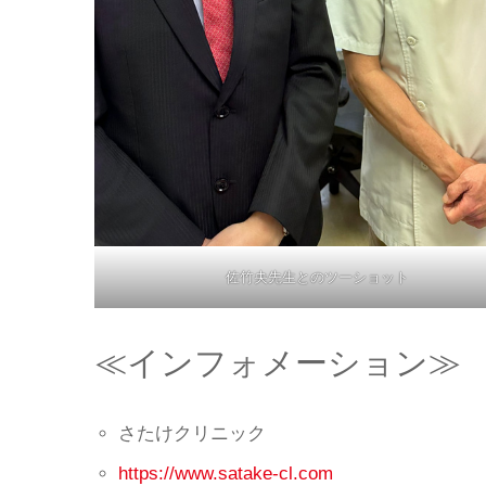
佐竹央先生とのツーショット
≪インフォメーション≫
さたけクリニック
https://www.satake-cl.com