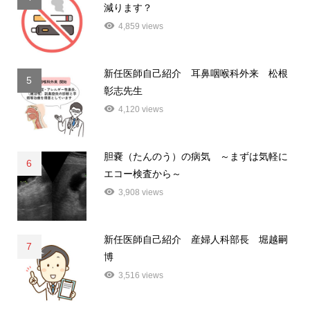
減ります？
4,859 views
新任医師自己紹介 耳鼻咽喉科外来 松根
5
彰志先生
4,120 views
胆嚢（たんのう）の病気 ～まずは気軽に
6
エコー検査から～
3,908 views
新任医師自己紹介 産婦人科部長 堀越嗣
7
博
3,516 views