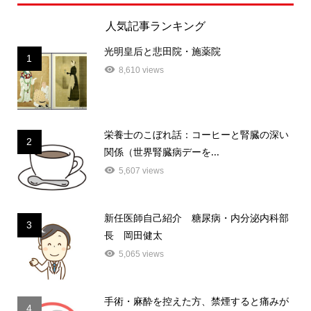
人気記事ランキング
光明皇后と悲田院・施薬院
1
8,610 views
栄養士のこぼれ話：コーヒーと腎臓の深い
2
関係（世界腎臓病デーを...
5,607 views
新任医師自己紹介 糖尿病・内分泌内科部
3
長 岡田健太
5,065 views
手術・麻酔を控えた方、禁煙すると痛みが
4