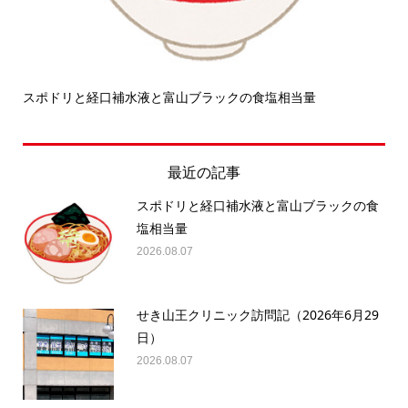
スポドリと経口補水液と富山ブラックの食塩相当量
せ
最近の記事
スポドリと経口補水液と富山ブラックの食
塩相当量
2026.08.07
せき山王クリニック訪問記（2026年6月29
日）
2026.08.07