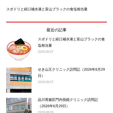
スポドリと経口補水液と富山ブラックの食塩相当量
せ
最近の記事
スポドリと経口補水液と富山ブラックの食
塩相当量
2026.08.07
せき山王クリニック訪問記（2026年6月29
日）
2026.08.07
品川胃腸肛門内視鏡クリニック訪問記
（2026年6月29日）
2026.08.05