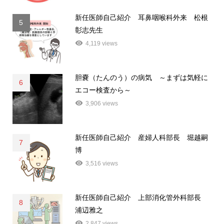
新任医師自己紹介 耳鼻咽喉科外来 松根
5
彰志先生
4,119 views
胆嚢（たんのう）の病気 ～まずは気軽に
6
エコー検査から～
3,906 views
新任医師自己紹介 産婦人科部長 堀越嗣
7
博
3,516 views
新任医師自己紹介 上部消化管外科部長
8
浦辺雅之
2,847 views