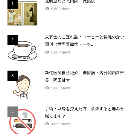
光明皇后と悲田院・施薬院
1
8,602 views
栄養士のこぼれ話：コーヒーと腎臓の深い
2
関係（世界腎臓病デーを...
5,607 views
新任医師自己紹介 糖尿病・内分泌内科部
3
長 岡田健太
5,065 views
手術・麻酔を控えた方、禁煙すると痛みが
4
減ります？
4,855 views