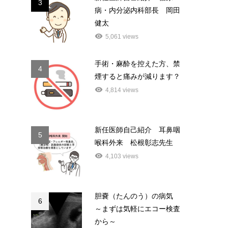
3
病・内分泌内科部長 岡田
健太
5,061 views
手術・麻酔を控えた方、禁
4
煙すると痛みが減ります？
4,814 views
新任医師自己紹介 耳鼻咽
5
喉科外来 松根彰志先生
4,103 views
胆嚢（たんのう）の病気
6
～まずは気軽にエコー検査
から～