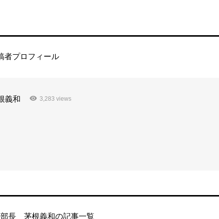
稿者プロフィール
根義和
3,283 views
科部長 茅根義和の記事一覧