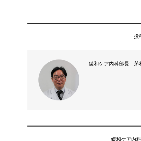
投
緩和ケア内科部長 茅
緩和ケア内