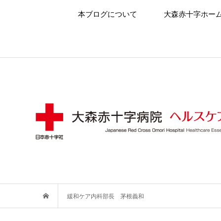
本ブログについて
大森赤十字ホー
緩和ケア内科部長 茅根義和