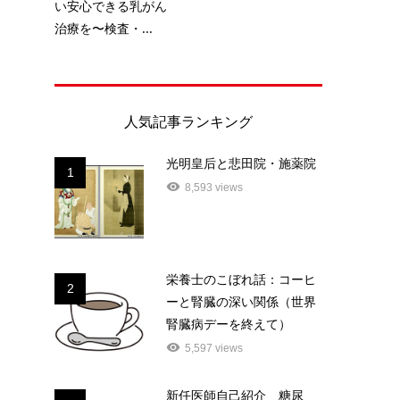
い安心できる乳がん
治療を〜検査・...
人気記事ランキング
光明皇后と悲田院・施薬院
1
8,593 views
栄養士のこぼれ話：コーヒ
2
ーと腎臓の深い関係（世界
腎臓病デーを終えて）
5,597 views
新任医師自己紹介 糖尿