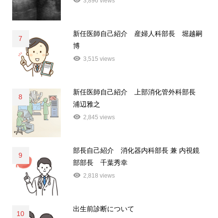
3,896 views
新任医師自己紹介 産婦人科部長 堀越嗣
7
博
3,515 views
新任医師自己紹介 上部消化管外科部長
8
浦辺雅之
2,845 views
部長自己紹介 消化器内科部長 兼 内視鏡
9
部部長 千葉秀幸
2,818 views
出生前診断について
10