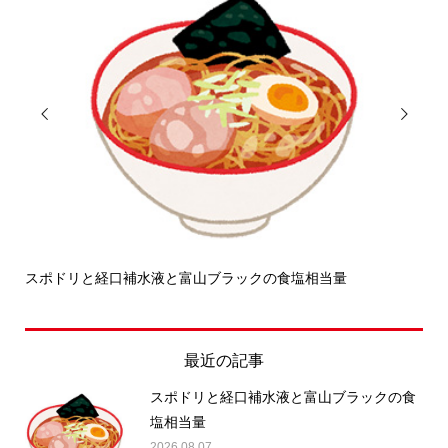


スポドリと経口補水液と富山ブラックの食塩相当量
せ
最近の記事
スポドリと経口補水液と富山ブラックの食
塩相当量
2026.08.07