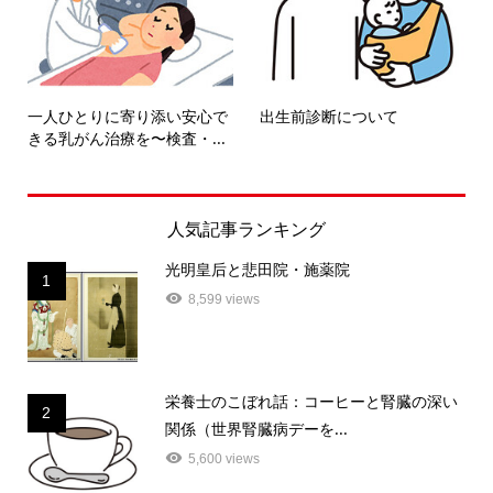
一人ひとりに寄り添い安心で
出生前診断について
きる乳がん治療を〜検査・...
人気記事ランキング
光明皇后と悲田院・施薬院
1
8,599 views
栄養士のこぼれ話：コーヒーと腎臓の深い
2
関係（世界腎臓病デーを...
5,600 views