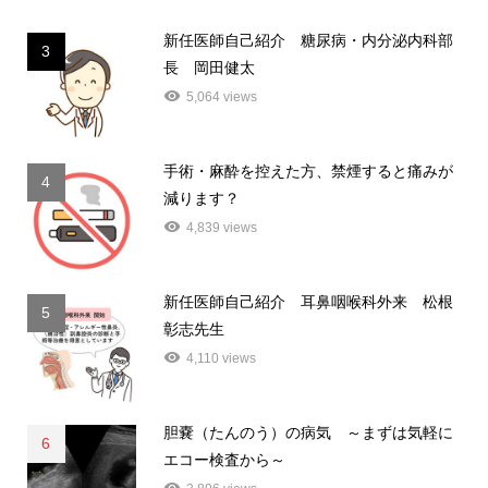
新任医師自己紹介 糖尿病・内分泌内科部
3
長 岡田健太
5,064 views
手術・麻酔を控えた方、禁煙すると痛みが
4
減ります？
4,839 views
新任医師自己紹介 耳鼻咽喉科外来 松根
5
彰志先生
4,110 views
胆嚢（たんのう）の病気 ～まずは気軽に
6
エコー検査から～