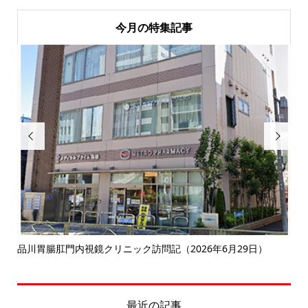
今月の特集記事


決
品川胃腸肛門内視鏡クリニック訪問記（2026年6月29日）
南
最近の記事