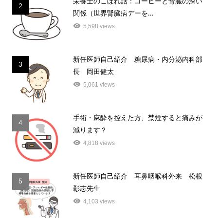
栄養士のこぼれ話：コーヒーと腎臓の深い
2
関係（世界腎臓病デーを...
5,598 views
新任医師自己紹介 糖尿病・内分泌内科部
3
長 岡田健太
5,061 views
手術・麻酔を控えた方、禁煙すると痛みが
4
減ります？
4,818 views
新任医師自己紹介 耳鼻咽喉科外来 松根
5
彰志先生
4,103 views