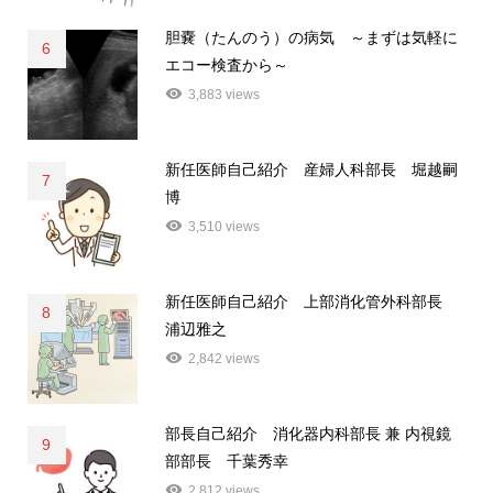
胆嚢（たんのう）の病気 ～まずは気軽に
6
エコー検査から～
3,883 views
新任医師自己紹介 産婦人科部長 堀越嗣
7
博
3,510 views
新任医師自己紹介 上部消化管外科部長
8
浦辺雅之
2,842 views
部長自己紹介 消化器内科部長 兼 内視鏡
9
部部長 千葉秀幸
2,812 views