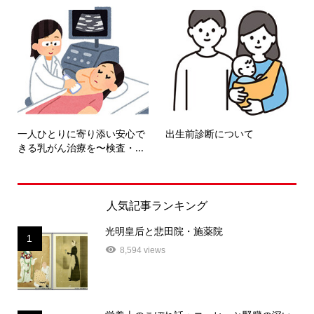
一人ひとりに寄り添い安心で
出生前診断について
きる乳がん治療を〜検査・...
人気記事ランキング
光明皇后と悲田院・施薬院
1
8,594 views