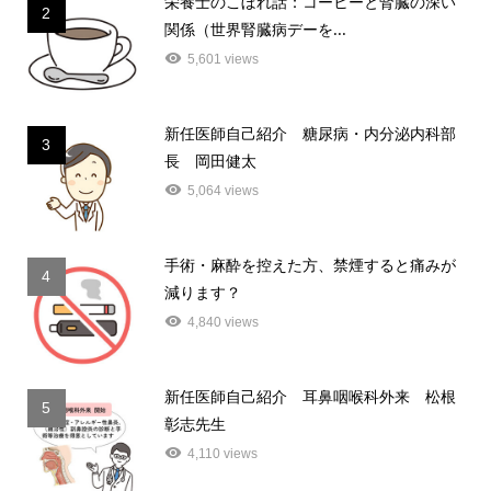
栄養士のこぼれ話：コーヒーと腎臓の深い
2
関係（世界腎臓病デーを...
5,601 views
新任医師自己紹介 糖尿病・内分泌内科部
3
長 岡田健太
5,064 views
手術・麻酔を控えた方、禁煙すると痛みが
4
減ります？
4,840 views
新任医師自己紹介 耳鼻咽喉科外来 松根
5
彰志先生
4,110 views