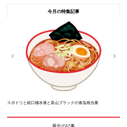
今月の特集記事


スポドリと経口補水液と富山ブラックの食塩相当量
せ
最近の記事