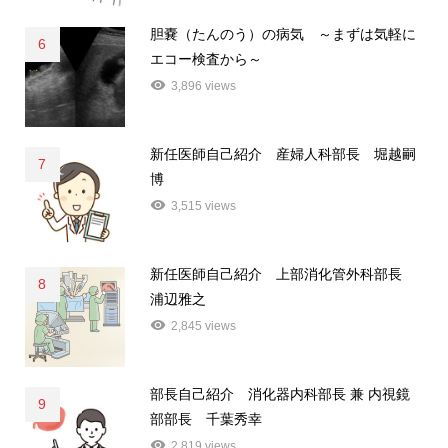
胆嚢（たんのう）の病気 ～まずは気軽に
6
エコー検査から～
3,896 views
新任医師自己紹介 産婦人科部長 堀越嗣
7
博
3,515 views
新任医師自己紹介 上部消化管外科部長
8
浦辺雅之
2,845 views
部長自己紹介 消化器内科部長 兼 内視鏡
9
部部長 千葉秀幸
2,819 views