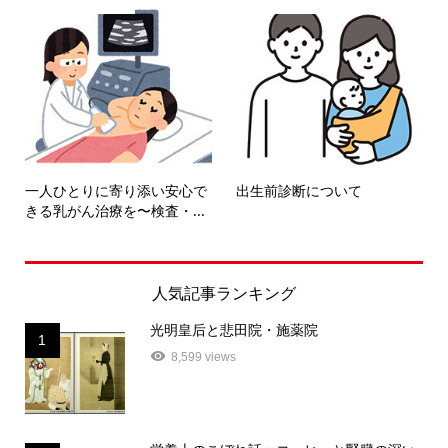
一人ひとりに寄り添い安心で
出生前診断について
きる乳がん治療を〜検査・...
人気記事ランキング
光明皇后と悲田院・施薬院
1
8,599 views