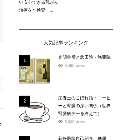
い安心できる乳がん
治療を〜検査・...
人気記事ランキング
光明皇后と悲田院・施薬院
1
8,595 views
栄養士のこぼれ話：コーヒ
2
ーと腎臓の深い関係（世界
腎臓病デーを終えて）
5,600 views
新任医師自己紹介 糖尿