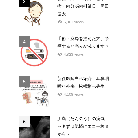
3
病・内分泌内科部長 岡田
健太
5,061 views
手術・麻酔を控えた方、禁
4
煙すると痛みが減ります？
4,823 views
新任医師自己紹介 耳鼻咽
5
喉科外来 松根彰志先生
4,108 views
胆嚢（たんのう）の病気
6
～まずは気軽にエコー検査
から～