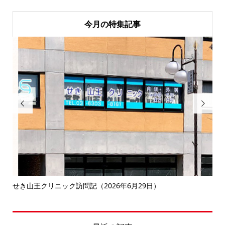
今月の特集記事


せき山王クリニック訪問記（2026年6月29日）
品