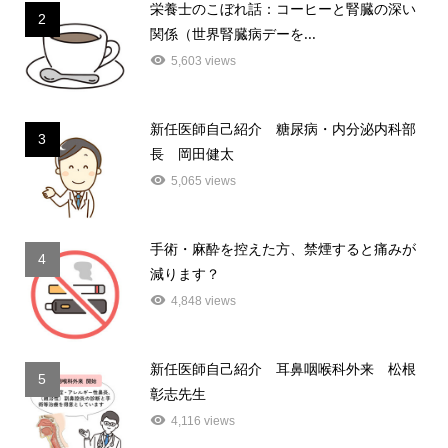
栄養士のこぼれ話：コーヒーと腎臓の深い
2
関係（世界腎臓病デーを...
5,603 views
新任医師自己紹介 糖尿病・内分泌内科部
3
長 岡田健太
5,065 views
手術・麻酔を控えた方、禁煙すると痛みが
4
減ります？
4,848 views
新任医師自己紹介 耳鼻咽喉科外来 松根
5
彰志先生
4,116 views