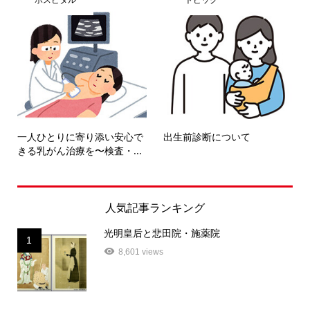
一人ひとりに寄り添い安心で
出生前診断について
きる乳がん治療を〜検査・...
人気記事ランキング
光明皇后と悲田院・施薬院
1
8,601 views