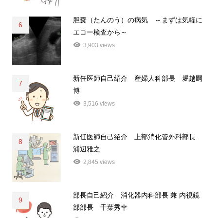
胆嚢（たんのう）の病気 ～まずは気軽に
6
エコー検査から～
3,903 views
新任医師自己紹介 産婦人科部長 堀越嗣
7
博
3,516 views
新任医師自己紹介 上部消化管外科部長
8
浦辺雅之
2,845 views
部長自己紹介 消化器内科部長 兼 内視鏡
9
部部長 千葉秀幸