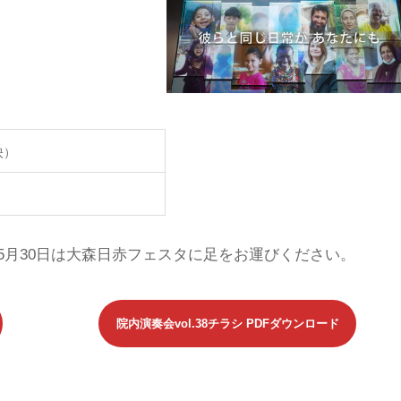
映）
5月30日は大森日赤フェスタに足をお運びください。
院内演奏会vol.38チラシ PDFダウンロード