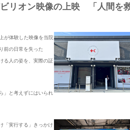
パビリオン映像の上映 「人間を
以上が体験した映像を当院
り前の日常を失った
ける人の姿を、実際の証
ら」と考えずにはいられ
け「実行する」きっかけ