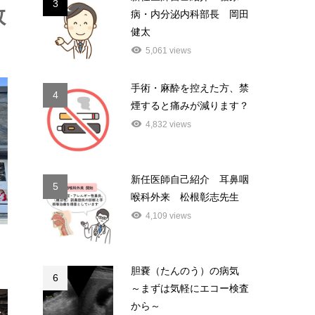
3
救
病・内分泌内科部長 岡田
健太
5,061 views
手術・麻酔を控えた方、禁
4
煙すると痛みが減ります？
4,832 views
新任医師自己紹介 耳鼻咽
5
喉科外来 松根彰志先生
4,109 views
胆嚢（たんのう）の病気
6
～まずは気軽にエコー検査
から～