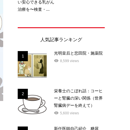
い安心できる乳がん
治療を〜検査・...
人気記事ランキング
光明皇后と悲田院・施薬院
1
8,599 views
栄養士のこぼれ話：コーヒ
2
ーと腎臓の深い関係（世界
腎臓病デーを終えて）
5,600 views
新任医師自己紹介 糖尿