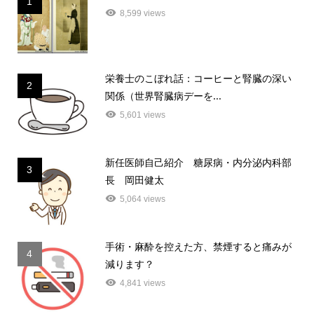
1
8,599 views
栄養士のこぼれ話：コーヒーと腎臓の深い
2
関係（世界腎臓病デーを...
5,601 views
新任医師自己紹介 糖尿病・内分泌内科部
3
長 岡田健太
5,064 views
手術・麻酔を控えた方、禁煙すると痛みが
4
減ります？
4,841 views