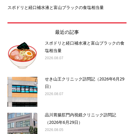
スポドリと経口補水液と富山ブラックの食塩相当量
せ
最近の記事
スポドリと経口補水液と富山ブラックの食
塩相当量
2026.08.07
せき山王クリニック訪問記（2026年6月29
日）
2026.08.07
品川胃腸肛門内視鏡クリニック訪問記
（2026年6月29日）
2026.08.05