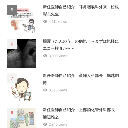
新任医師自己紹介 耳鼻咽喉科外来 松根
5
彰志先生
4,111 views
胆嚢（たんのう）の病気 ～まずは気軽に
6
エコー検査から～
3,900 views
新任医師自己紹介 産婦人科部長 堀越嗣
7
博
3,515 views
新任医師自己紹介 上部消化管外科部長
8
浦辺雅之
2,845 views